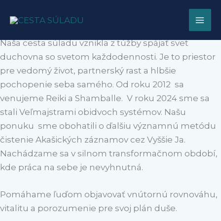
O nás
Preskočiť
na
Sme Petra a Marek, manželia, terapeuti.
obsah
Naša cesta súladu vznikla z túžby spájať svet
duchovna so svetom každodennosti. Je to priestor
pre vedomý život, partnerský rast a hlbšie
pochopenie seba samého. Od roku 2012 sa
venujeme Reiki a Shamballe. V roku 2024 sme sa
stali Veľmajstrami obidvoch systémov. Našu
ponuku sme obohatili o ďalšiu významnú metódu
čistenie Akašických záznamov cez Vyššie Ja.
Nachádzame sa v silnom transformačnom období,
kde práca na sebe je nevyhnutná.
Pomáhame ľuďom objavovať vnútornú rovnováhu,
vitalitu a porozumenie pre svoj plán duše.