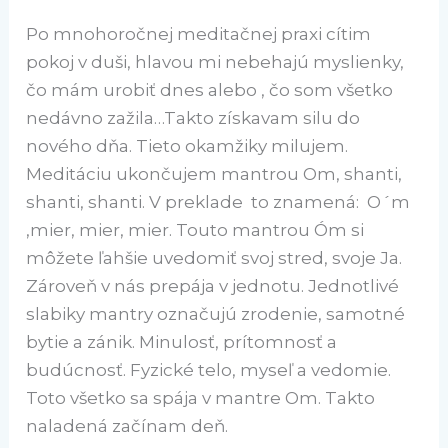
Po mnohoročnej meditačnej praxi cítim
pokoj v duši, hlavou mi nebehajú myslienky,
čo mám urobiť dnes alebo , čo som všetko
nedávno zažila…Takto získavam silu do
nového dňa. Tieto okamžiky milujem.
Meditáciu ukončujem mantrou Om, shanti,
shanti, shanti. V preklade to znamená: O´m
,mier, mier, mier. Touto mantrou Óm si
môžete ľahšie uvedomiť svoj stred, svoje Ja.
Zároveň v nás prepája v jednotu. Jednotlivé
slabiky mantry označujú zrodenie, samotné
bytie a zánik. Minulosť, prítomnosť a
budúcnosť. Fyzické telo, myseľ a vedomie.
Toto všetko sa spája v mantre Om. Takto
naladená začínam deň.