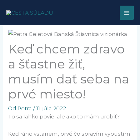
Preskočiť
na
obsah
Keď chcem zdravo
a šťastne žiť,
musím dať seba na
prvé miesto!
Od
Petra
/
11. júla 2022
To sa ľahko povie, ale ako to mám urobiť?
Keď ráno vstanem, prvé čo spravím vypustím