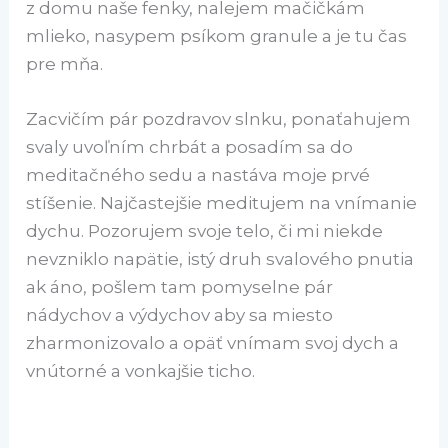
z domu naše fenky, nalejem mačičkám
mlieko, nasypem psíkom granule a je tu čas
pre mňa.
Zacvičím pár pozdravov slnku, ponaťahujem
svaly uvoľním chrbát a posadím sa do
meditačného sedu a nastáva moje prvé
stíšenie. Najčastejšie meditujem na vnímanie
dychu. Pozorujem svoje telo, či mi niekde
nevzniklo napätie, istý druh svalového pnutia
ak áno, pošlem tam pomyselne pár
nádychov a výdychov aby sa miesto
zharmonizovalo a opäť vnímam svoj dych a
vnútorné a vonkajšie ticho.