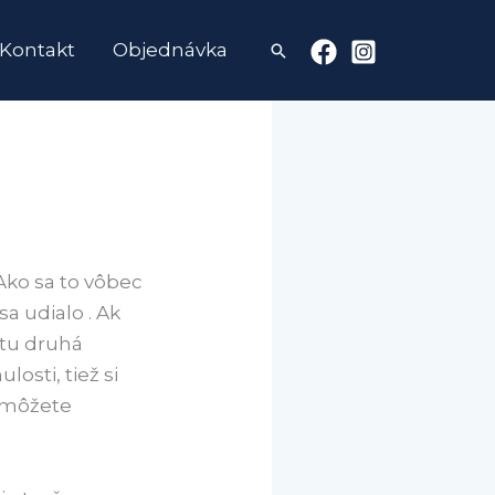
Kontakt
Objednávka
Hľadať
Ako sa to vôbec
sa udialo . Ak
 tu druhá
osti, tiež si
h môžete