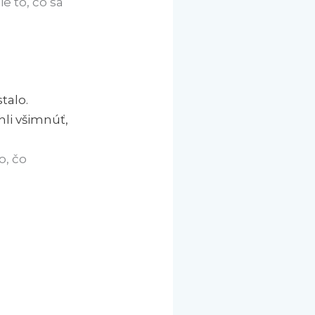
e to, čo sa
talo.
li všimnúť,
o, čo