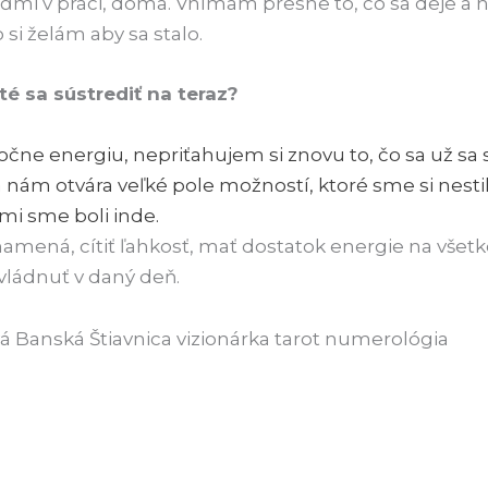
mi v práci, doma. Vnímam presne to, čo sa deje a ni
 si želám aby sa stalo.
té sa sústrediť na teraz?
ne energiu, nepriťahujem si znovu to, čo sa už sa s
nám otvára veľké pole možností, ktoré sme si nestih
mi sme boli inde.
amená, cítiť ľahkosť, mať dostatok energie na všetk
ládnuť v daný deň.