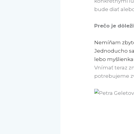
konkrétnymi ľuď
bude diať alebo
Prečo je dôleži
Nemíňam zbytoč
Jednoducho sa 
lebo myšlienka
Vnímať teraz zn
potrebujeme zv