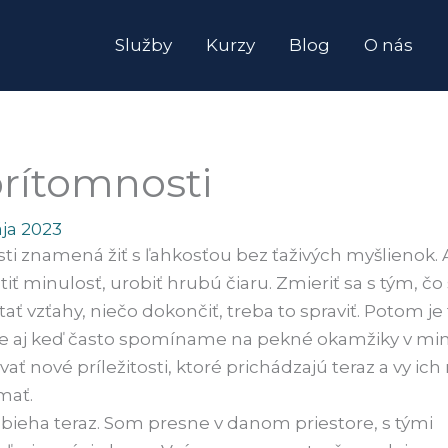
Služby
Kurzy
Blog
O nás
prítomnosti
ája 2023
ti znamená žiť s ľahkosťou bez ťaživých myšlienok. 
iť minulosť, urobiť hrubú čiaru. Zmieriť sa s tým, čo 
tať vzťahy, niečo dokončiť, treba to spraviť. Potom je
e aj keď často spomíname na pekné okamžiky v minul
 nové príležitosti, ktoré prichádzajú teraz a vy ic
ímať.
bieha teraz. Som presne v danom priestore, s tými