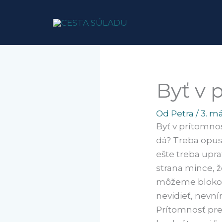
Preskočiť
na
obsah
Byť v 
Od
Petra
/
3. m
Byť v prítomnos
dá? Treba opust
ešte treba upra
strana mince, ž
môžeme blokovať
nevidieť, nevn
Prítomnosť pre